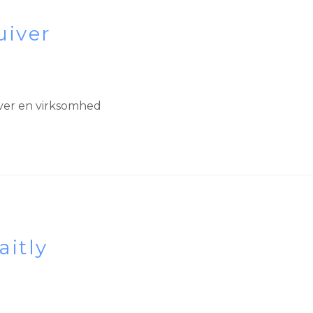
uiver
ver en virksomhed
aitly